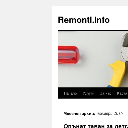
Remonti.info
Начало
Услуги
За нас
Карта
Към
съдържанието
ноември 2015
Месечен архив:
Опънат таван за детс