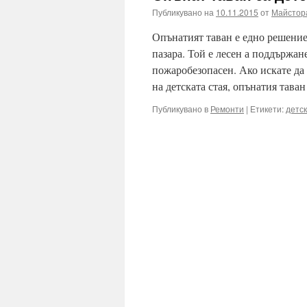
Публикувано на
10.11.2015
от
Майстор
Опънатият таван е едно решение,
пазара. Той е лесен а поддържан
пожаробезопасен. Ако искате да 
на детската стая, опънатия тав
Публикувано в
Ремонти
|
Етикети:
детск