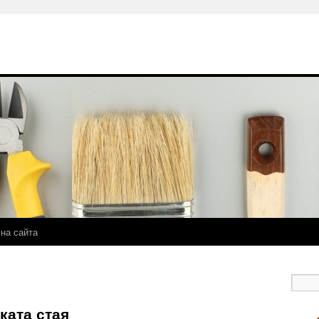
 на сайта
ката стая