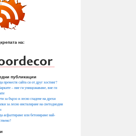
крепата на:
едни публикации
да преместя сайта си от друг хостинг?
арките – ние ги унищожаваме, вие ги
ите
ти за бързо и лесно гладене на дрехи
ъпки за лесно инсталиране на светодиодни
и
да асфалтираме или бетонираме най-
ствено?
ги