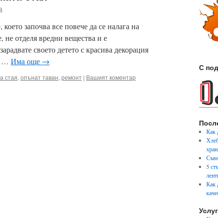
а
 което започва все повече да се налага на
е, не отделя вредни вещества и е
зарадвате своето детето с красива декорация
ан …
Има още
→
С под
а стая
,
опънат таван
,
ремонт
|
Вашият коментар
Посл
Как 
Хлеб
хран
Съве
5 ст
лент
Как 
каче
Услу