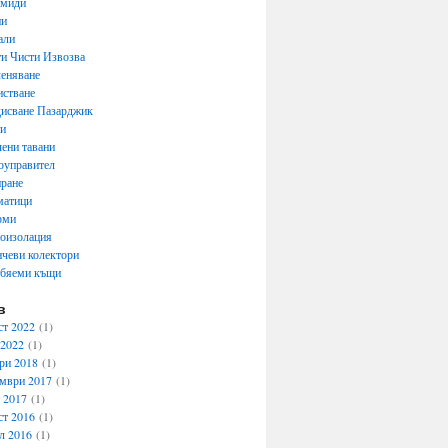
емиди
ни
али
и Чисти Извозва
еняване
стване
исване Пазарджик
ти
ени тавани
оуправител
ране
матици
рми
оизолация
чеви колектори
обяеми къщи
в
ст 2022
(1)
 2022
(1)
ри 2018
(1)
мври 2017
(1)
 2017
(1)
ст 2016
(1)
л 2016
(1)