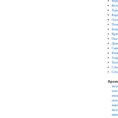
Кер
Кух
Хам
Кърт
Озел
Почи
Бояд
Вра
Окач
Дом
Сани
Кли
Ала
Топл
Слън
Сгл
Архи
авгу
юли
януа
окто
март
авгу
апри