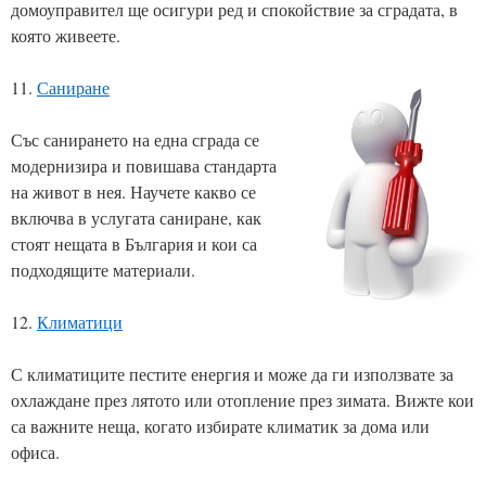
домоуправител ще осигури ред и спокойствие за сградата, в
която живеете.
11.
Саниране
Със санирането на една сграда се
модернизира и повишава стандарта
на живот в нея. Научете какво се
включва в услугата саниране, как
стоят нещата в България и кои са
подходящите материали.
12.
Климатици
С климатиците пестите енергия и може да ги използвате за
охлаждане през лятото или отопление през зимата. Вижте кои
са важните неща, когато избирате климатик за дома или
офиса.