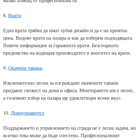
малко помощ от професионалисти.
8.
Врати
Една врата трябва да имат хубав дизайн и да е на приятна
цена. Видове врати на пазара и как да изберем подходящата.
Повече информация за гаражните врати. Безспорното
предимство на водещия производител и вносител на врати.
9.
Окачени тавани
Изключително лесни за изграждане окачените тавани
придават свежест на дома и офиса. Монтирането им е лесно,
а големият избор на пазара ще удовлетвори всеки вкус.
10.
Домоуправител
Поддържането и управлението на сграда не е лесна задача, но
всичко това може да бъде спестено. Професионалният