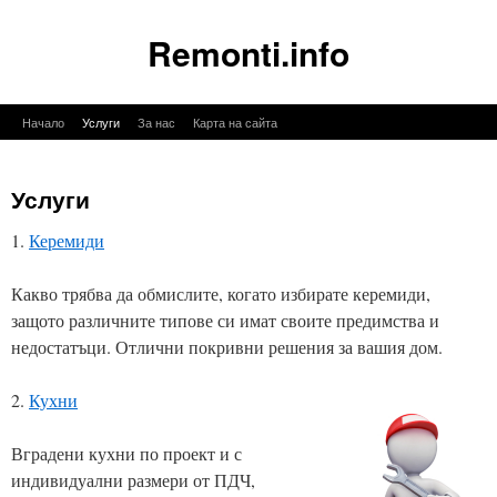
Remonti.info
Към
Начало
Услуги
За нас
Карта на сайта
съдържанието
Услуги
1.
Керемиди
Какво трябва да обмислите, когато избирате керемиди,
защото различните типове си имат своите предимства и
недостатъци. Отлични покривни решения за вашия дом.
2.
Кухни
Вградени кухни по проект и с
индивидуални размери от ПДЧ,