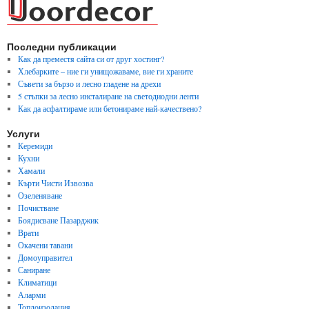
Последни публикации
Как да преместя сайта си от друг хостинг?
Хлебарките – ние ги унищожаваме, вие ги храните
Съвети за бързо и лесно гладене на дрехи
5 стъпки за лесно инсталиране на светодиодни ленти
Как да асфалтираме или бетонираме най-качествено?
Услуги
Керемиди
Кухни
Хамали
Кърти Чисти Извозва
Озеленяване
Почистване
Боядисване Пазарджик
Врати
Окачени тавани
Домоуправител
Саниране
Климатици
Аларми
Топлоизолация