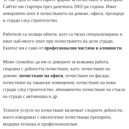
Сайтът им стартира през далечната 2002-ра година. Имат
невероятен опит в почистването на домове, офиси, прозорци
и сгради след строителство.
Работили са хиляди обекти, като са тясно специализирани и
имат най-много опит при почистването на цели сгради.
професионални чистачи и алпинисти
Екипът им е само от
.
Може спокойно да им се доверите за всякаква работа,
свързана с дейността почистване, като: почистване на
почистване на офиси
домове,
, почистване на фасади,
почистване на тавански помещения, почистване на нови
сгради след строителство, абонаментно почистване на стъкла
на сгради с автовишка и др.
Техните услуги по почистване включват следните дейности,
които извършват с екологични почистващи препарати,
модерна техника и професионализъм: