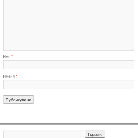
Име
*
Имейл
*