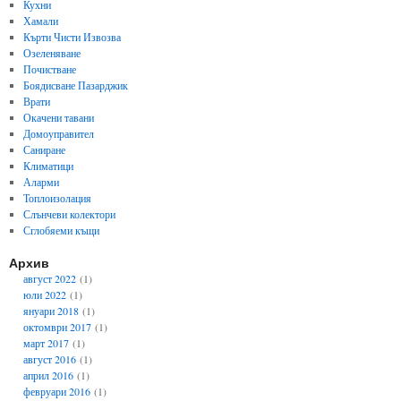
Кухни
Хамали
Кърти Чисти Извозва
Озеленяване
Почистване
Боядисване Пазарджик
Врати
Окачени тавани
Домоуправител
Саниране
Климатици
Аларми
Топлоизолация
Слънчеви колектори
Сглобяеми къщи
Архив
август 2022
(1)
юли 2022
(1)
януари 2018
(1)
октомври 2017
(1)
март 2017
(1)
август 2016
(1)
април 2016
(1)
февруари 2016
(1)