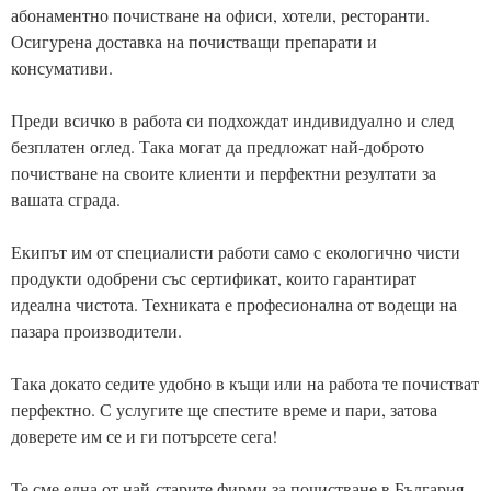
абонаментно почистване на офиси, хотели, ресторанти.
Осигурена доставка на почистващи препарати и
консумативи.
Преди всичко в работа си подхождат индивидуално и след
безплатен оглед. Така могат да предложат най-доброто
почистване на своите клиенти и перфектни резултати за
вашата сграда.
Екипът им от специалисти работи само с екологично чисти
продукти одобрени със сертификат, които гарантират
идеална чистота. Техниката е професионална от водещи на
пазара производители.
Така докато седите удобно в къщи или на работа те почистват
перфектно. С услугите ще спестите време и пари, затова
доверете им се и ги потърсете сега!
Те сме една от най-старите фирми за почистване в България.