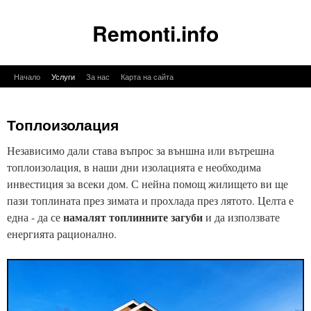
Remonti.info
Към
Начало
Услуги
За нас
Карта на сайта
съдържанието
Топлоизолация
Независимо дали става въпрос за външна или вътрешна
топлоизолация, в наши дни изолацията е необходима
инвестиция за всеки дом. С нейна помощ жилището ви ще
пази топлината през зимата и прохлада през лятото. Целта е
намалят топлинните загуби
една - да се
и да използвате
енергията рационално.