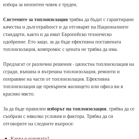
избора за неопитен човек е труден.
Системите за топлоизолация
трябва да бъдат с гарантирани
качества и дълготрайност и да отговарят на Националните
стандарти, както и да имат Европейско техническо
одобрение. Ето защо, за да бъде ефективна поставената
топлоизолация, компромис с цената не трябва да има.
Предлагат се различни решения - цялостна топлоизолация на
сгради, външна и вътрешна топлоизолация, ремонти и
поправяне на части от топлоизолация. Ефективна
топлоизолация ще превърнем жилището или офиса ви в
красиво място.
изборът на топлоизолация
За да бъде правилен
, трябва да се
съобрази с няколко условия и фактора. Трябва да си
отговорите на следните въпроси:
Каква е основата?