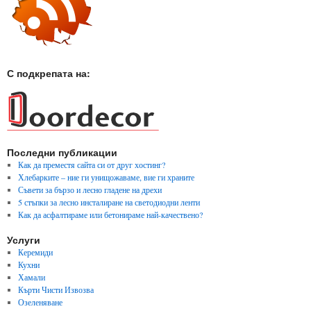
С подкрепата на:
Последни публикации
Как да преместя сайта си от друг хостинг?
Хлебарките – ние ги унищожаваме, вие ги храните
Съвети за бързо и лесно гладене на дрехи
5 стъпки за лесно инсталиране на светодиодни ленти
Как да асфалтираме или бетонираме най-качествено?
Услуги
Керемиди
Кухни
Хамали
Кърти Чисти Извозва
Озеленяване