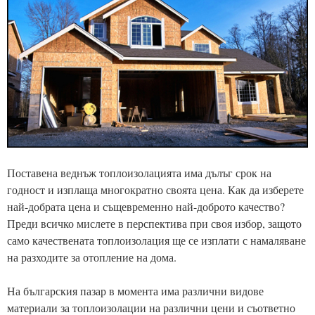
Поставена веднъж топлоизолацията има дълъг срок на
годност и изплаща многократно своята цена. Как да изберете
най-добрата цена и същевременно най-доброто качество?
Преди всичко мислете в перспектива при своя избор, защото
само качествената топлоизолация ще се изплати с намаляване
на разходите за отопление на дома.
На българския пазар в момента има различни видове
материали за топлоизолации на различни цени и съответно