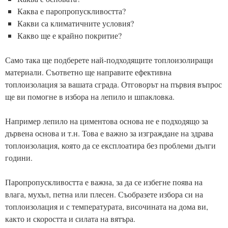
Каква е паропропускливостта?
Какви са климатичните условия?
Какво ще е крайно покритие?
Само така ще подберете най-подходящите топлоизолиращи
материали. Съответно ще направите ефективна
топлоизолация за вашата сграда. Отговорът на първия въпрос
ще ви помогне в избора на лепило и шпакловка.
Например лепило на циментова основа не е подходящо за
дървена основа и т.н. Това е важно за изграждане на здрава
топлоизолация, която да се експлоатира без проблеми дълги
години.
Паропропускливостта е важна, за да се избегне поява на
влага, мухъл, петна или плесен. Съобразете избора си на
топлоизолация и с температурата, височината на дома ви,
както и скоростта и силата на вятъра.