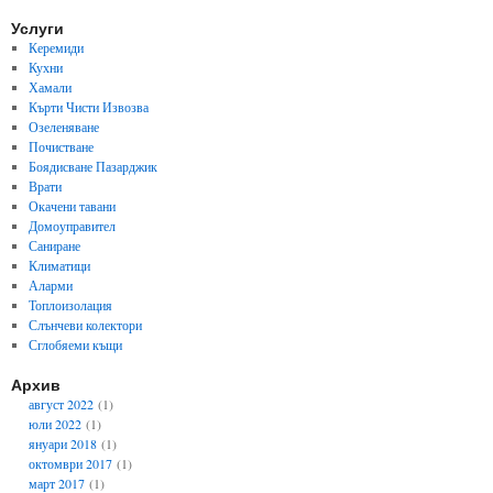
Услуги
Керемиди
Кухни
Хамали
Кърти Чисти Извозва
Озеленяване
Почистване
Боядисване Пазарджик
Врати
Окачени тавани
Домоуправител
Саниране
Климатици
Аларми
Топлоизолация
Слънчеви колектори
Сглобяеми къщи
Архив
август 2022
(1)
юли 2022
(1)
януари 2018
(1)
октомври 2017
(1)
март 2017
(1)