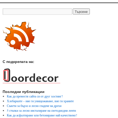
С подкрепата на:
Последни публикации
Как да преместя сайта си от друг хостинг?
Хлебарките – ние ги унищожаваме, вие ги храните
Съвети за бързо и лесно гладене на дрехи
5 стъпки за лесно инсталиране на светодиодни ленти
Как да асфалтираме или бетонираме най-качествено?