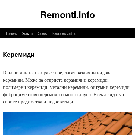
Remonti.info
Към
Начало
Услуги
За нас
Карта на сайта
съдържанието
Керемиди
В наши дни на пазара се предлагат различни видове
керемиди. Може да откриете керамични керемиди,
полимерни керемиди, метални керемиди, битумни керемиди,
фиброциментови керемиди и много други. Всеки вид има
своите предимства и недостатъци.