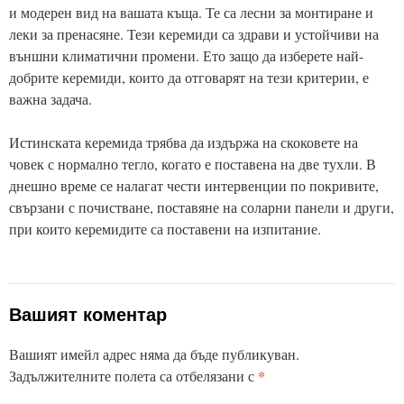
и модерен вид на вашата къща. Те са лесни за монтиране и
леки за пренасяне. Тези керемиди са здрави и устойчиви на
външни климатични промени. Ето защо да изберете най-
добрите керемиди, които да отговарят на тези критерии, е
важна задача.
Истинската керемида трябва да издържа на скоковете на
човек с нормално тегло, когато е поставена на две тухли. В
днешно време се налагат чести интервенции по покривите,
свързани с почистване, поставяне на соларни панели и други,
при които керемидите са поставени на изпитание.
Вашият коментар
Вашият имейл адрес няма да бъде публикуван.
*
Задължителните полета са отбелязани с