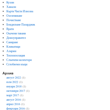
Кухни
Хамали
Кърти Чисти Извозва
Озеленяване
Почистване
Боядисване Пазарджик
Врати
Окачени тавани
Домоуправител
Саниране
Климатици
Аларми
Топлоизолация
Слънчеви колектори
Сглобяеми къщи
Архив
август 2022
(1)
юли 2022
(1)
януари 2018
(1)
октомври 2017
(1)
март 2017
(1)
август 2016
(1)
април 2016
(1)
февруари 2016
(1)