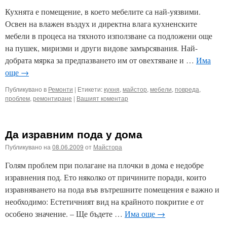
Кухнята е помещение, в което мебелите са най-уязвими.
Освен на влажен въздух и директна влага кухненските
мебели в процеса на тяхното използване са подложени още
на пушек, миризми и други видове замърсявания. Най-
добрата мярка за предпазването им от овехтяване и …
Има
още
→
Публикувано в
Ремонти
|
Етикети:
кухня
,
майстор
,
мебели
,
повреда
,
проблем
,
ремонтиране
|
Вашият коментар
Да изравним пода у дома
Публикувано на
08.06.2009
от
Майстора
Голям проблем при полагане на плочки в дома е недобре
изравнения под. Ето няколко от причините поради, които
изравняването на пода във вътрешните помещения е важно и
необходимо: Естетичният вид на крайното покритие е от
особено значение. – Ще бъдете …
Има още
→