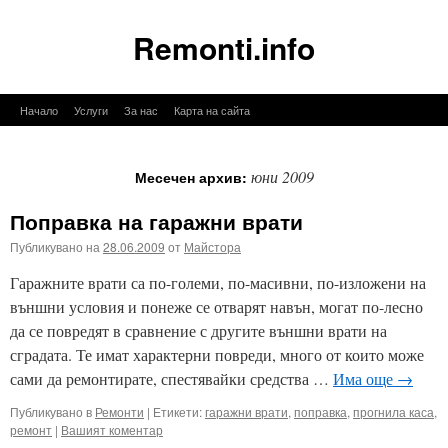
Remonti.info
Към
Начало
Услуги
За нас
Карта на сайта
съдържанието
юни 2009
Месечен архив:
Поправка на гаражни врати
Публикувано на
28.06.2009
от
Майстора
Гаражните врати са по-големи, по-масивни, по-изложени на
външни условия и понеже се отварят навън, могат по-лесно
да се повредят в сравнение с другите външни врати на
сградата. Те имат характерни повреди, много от които може
сами да ремонтирате, спестявайки средства …
Има още
→
Публикувано в
Ремонти
|
Етикети:
гаражни врати
,
поправка
,
прогнила каса
,
ремонт
|
Вашият коментар