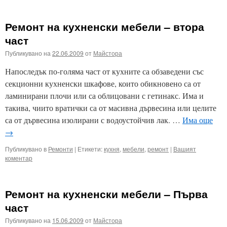
Ремонт на кухненски мебели – втора
част
Публикувано на
22.06.2009
от
Майстора
Напоследък по-голяма част от кухните са обзаведени със
секционни кухненски шкафове, които обикновено са от
ламинирани плочи или са облицовани с гетинакс. Има и
такива, чиито вратички са от масивна дървесина или целите
са от дървесина изолирани с водоустойчив лак. …
Има още
→
Публикувано в
Ремонти
|
Етикети:
кухня
,
мебели
,
ремонт
|
Вашият
коментар
Ремонт на кухненски мебели – Първа
част
Публикувано на
15.06.2009
от
Майстора