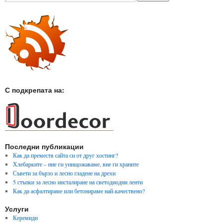
С подкрепата на:
Последни публикации
Как да преместя сайта си от друг хостинг?
Хлебарките – ние ги унищожаваме, вие ги храните
Съвети за бързо и лесно гладене на дрехи
5 стъпки за лесно инсталиране на светодиодни ленти
Как да асфалтираме или бетонираме най-качествено?
Услуги
Керемиди