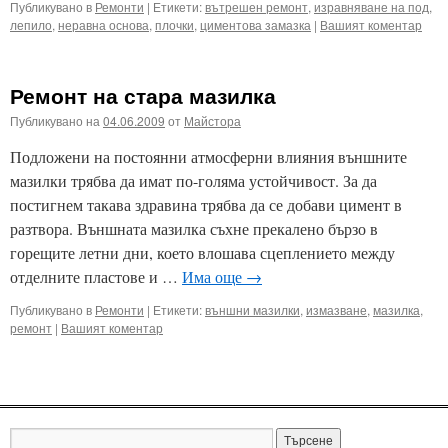
Публикувано в
Ремонти
|
Етикети:
вътрешен ремонт
,
изравняване на под
,
лепило
,
неравна основа
,
плочки
,
циментова замазка
|
Вашият коментар
Ремонт на стара мазилка
Публикувано на
04.06.2009
от
Майстора
Подложени на постоянни атмосферни влияния външните
мазилки трябва да имат по-голяма устойчивост. За да
постигнем такава здравина трябва да се добави цимент в
разтвора. Външната мазилка съхне прекалено бързо в
горещите летни дни, което влошава сцеплението между
отделните пластове и …
Има още
→
Публикувано в
Ремонти
|
Етикети:
външни мазилки
,
измазване
,
мазилка
,
ремонт
|
Вашият коментар