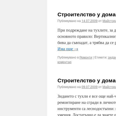
Строителство у дома
Публикувано на
14.07.2009
от
Майстор
При подреждане на тухлите, за да
основното правило: Вертикалнит
бива да съвпадат, а трябва да се
Има още
→
Публикувано в
Ремонти
|
Етикети:
зида
коментар
Строителство у дома
Публикувано на
09.07.2009
от
Майстор
Зидането с тухли е все още най-
ремонтиране на сгради в личнот
инструменти са леснодостъпни: 
умения. Достатъчно е да знает