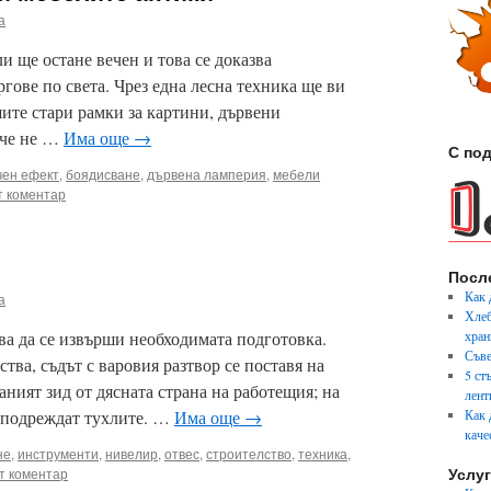
а
и ще остане вечен и това се доказва
гове по света. Чрез една лесна техника ще ви
ите стари рамки за картини, дървени
 че не …
Има още
→
С под
чен ефект
,
боядисване
,
дървена ламперия
,
мебели
 коментар
Посл
Как 
а
Хлеб
ва да се извърши необходимата подготовка.
хран
Съве
тва, съдът с варовия разтвор се поставя на
5 ст
ният зид от дясната страна на работещия; на
лент
е подреждат тухлите. …
Има още
→
Как 
каче
не
,
инструменти
,
нивелир
,
отвес
,
строителство
,
техника
,
Услу
т коментар