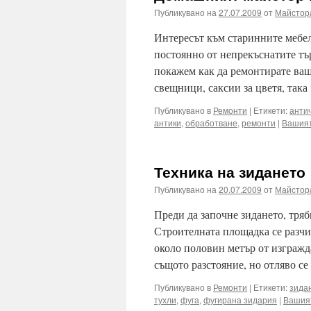
Публикувано на
27.07.2009
от
Майстор
Интересът към старинните мебел
постоянно от непрекъснатите тър
покажем как да ремонтирате ваш
свещници, саксии за цветя, така
Публикувано в
Ремонти
|
Етикети:
анти
антики
,
обработване
,
ремонти
|
Вашият
Техника на зидането
Публикувано на
20.07.2009
от
Майстор
Преди да започне зидането, тряб
Строителната площадка се разчис
около половин метър от изгражда
същото разстояние, но отляво с
Публикувано в
Ремонти
|
Етикети:
зида
тухли
,
фуга
,
фугирана зидария
|
Вашия