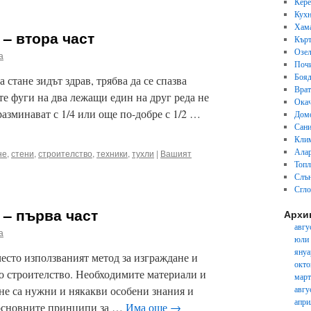
Кер
Кух
Хам
 – втора част
Кърт
Озел
а
Почи
Бояд
 стане зидът здрав, трябва да се спазва
Вра
е фуги на два лежащи един на друг реда не
Окач
 разминават с 1/4 или още по-добре с 1/2 …
Дом
Сани
Кли
Ала
не
,
стени
,
строителство
,
техники
,
тухли
|
Вашият
Топл
Слън
Сгл
 – първа част
Архи
авгу
а
юли
януа
често използваният метод за изграждане и
окто
о строителство. Необходимите материали и
март
не са нужни и някакви особени знания и
авгу
апри
е основните принципи за …
Има още
→