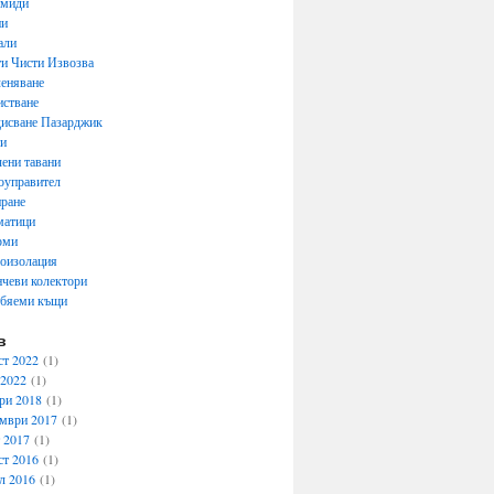
емиди
ни
али
и Чисти Извозва
еняване
стване
исване Пазарджик
ти
ени тавани
оуправител
ране
матици
рми
оизолация
чеви колектори
обяеми къщи
в
ст 2022
(1)
 2022
(1)
ри 2018
(1)
мври 2017
(1)
 2017
(1)
ст 2016
(1)
л 2016
(1)