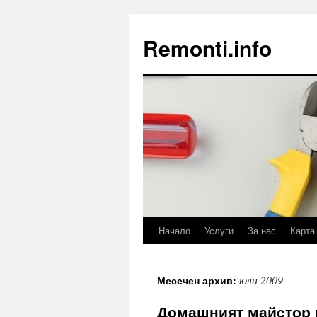
Remonti.info
Начало
Услуги
За нас
Карта
Към
съдържанието
юли 2009
Месечен архив:
Домашният майстор 