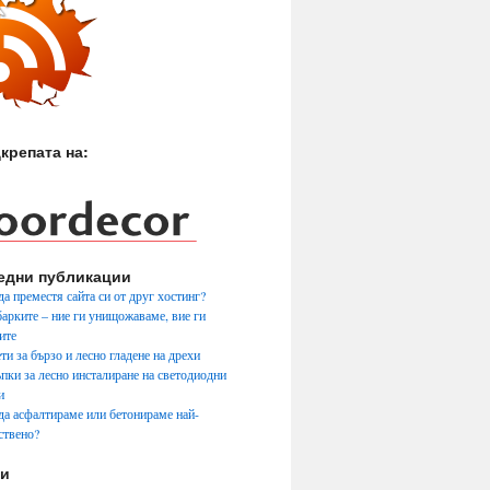
крепата на:
едни публикации
да преместя сайта си от друг хостинг?
арките – ние ги унищожаваме, вие ги
ите
ти за бързо и лесно гладене на дрехи
ъпки за лесно инсталиране на светодиодни
и
да асфалтираме или бетонираме най-
ствено?
ги