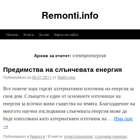
Remonti.info
Към
Начало
Услуги
За нас
Карта на сайта
съдържанието
електроенергия
Архив за етитет:
Предимства на слънчевата енергия
Публикувано на
05.07.2011
от
Майстора
Все повече хора търсят алтернативен източник на енергия за
своя дом. Слънцето е един от основните източници на
енергия за всички живи същества на земята. Благодарение на
многото научни изследвания слънчевата енергия може да
бъде използвана като алтернативен източник на …
Има още
→
Публикувано в
Ремонти
|
Етикети:
електроенергия
,
слънчева енергия
,