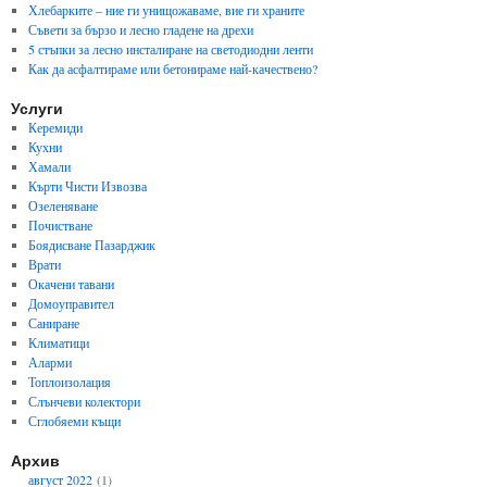
Хлебарките – ние ги унищожаваме, вие ги храните
Съвети за бързо и лесно гладене на дрехи
5 стъпки за лесно инсталиране на светодиодни ленти
Как да асфалтираме или бетонираме най-качествено?
Услуги
Керемиди
Кухни
Хамали
Кърти Чисти Извозва
Озеленяване
Почистване
Боядисване Пазарджик
Врати
Окачени тавани
Домоуправител
Саниране
Климатици
Аларми
Топлоизолация
Слънчеви колектори
Сглобяеми къщи
Архив
август 2022
(1)