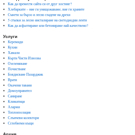
Как да преместя сайта си от друг хостинг?
Хлебарките – ние ги унищожаваме, вие ги храните
Съвети за бързо и лесно гладене на дрехи
5 стъпки за лесно инсталиране на светодиодни ленти
Как да асфалтираме или бетонираме най-качествено?
Услуги
Керемиди
Кухни
Хамали
Кърти Чисти Извозва
Озеленяване
Почистване
Боядисване Пазарджик
Врати
Окачени тавани
Домоуправител
Саниране
Климатици
Аларми
Топлоизолация
Слънчеви колектори
Сглобяеми къщи
Архив