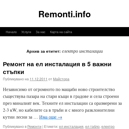
Remonti.info
Към
Начало
Услуги
За нас
Карта на сайта
съдържанието
електро инсталации
Архив за етитет:
Ремонт на ел инсталация в 5 важни
стъпки
Публикувано на
11.12.2011
от
Майстора
Независимо от огромното по мащаби ново строителство
съществува пазара на стари къщи в градове и села строени
през миналият век. Техните ел инсталации са оразмерени за
2-3 кW, но кабелите са в тръби и с много разклонителни
кутии лесни за …
Има още
→
Публикувано в
Ремонти
|
Етикети:
ел инсталация
,
ел табло
,
електро