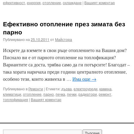
ефективност
,
енергия
,
отопление
,
охлаждане
|
Вашият коментар
Ефективно отопление през зимата без
парно
Публикувано на
25.10.2011
от
Майстора
Искрете да вземете в свои ръце отоплението на Вашия дом?
Писнало ви е от парното отопление на топлофикация?
Вариантите са доста, трябва само да ги потърсите! Благодат –
така хората наричаха преди години централното отопление,
особено тези, които живееха в …
Има още
→
Публикувано в
Ремонти
|
Етикети:
дърва
,
електроуреди
,
камина
,
климатици
,
отопление
,
парно
,
печка
,
печки
,
радиатори
,
ремонт
,
топлофикация
|
Вашият коментар