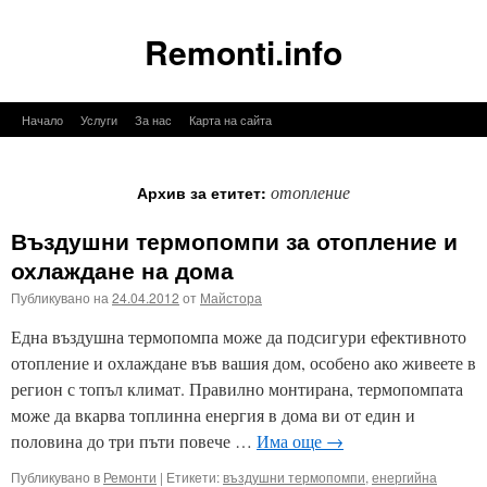
Remonti.info
Към
Начало
Услуги
За нас
Карта на сайта
съдържанието
отопление
Архив за етитет:
Въздушни термопомпи за отопление и
охлаждане на дома
Публикувано на
24.04.2012
от
Майстора
Една въздушна термопомпа може да подсигури ефективното
отопление и охлаждане във вашия дом, особено ако живеете в
регион с топъл климат. Правилно монтирана, термопомпата
може да вкарва топлинна енергия в дома ви от един и
половина до три пъти повече …
Има още
→
Публикувано в
Ремонти
|
Етикети:
въздушни термопомпи
,
енергийна