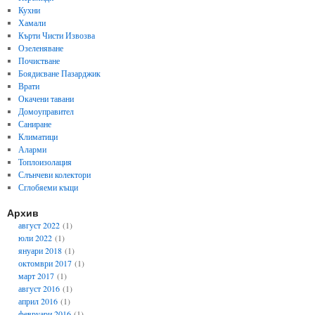
Кухни
Хамали
Кърти Чисти Извозва
Озеленяване
Почистване
Боядисване Пазарджик
Врати
Окачени тавани
Домоуправител
Саниране
Климатици
Аларми
Топлоизолация
Слънчеви колектори
Сглобяеми къщи
Архив
август 2022
(1)
юли 2022
(1)
януари 2018
(1)
октомври 2017
(1)
март 2017
(1)
август 2016
(1)
април 2016
(1)
февруари 2016
(1)