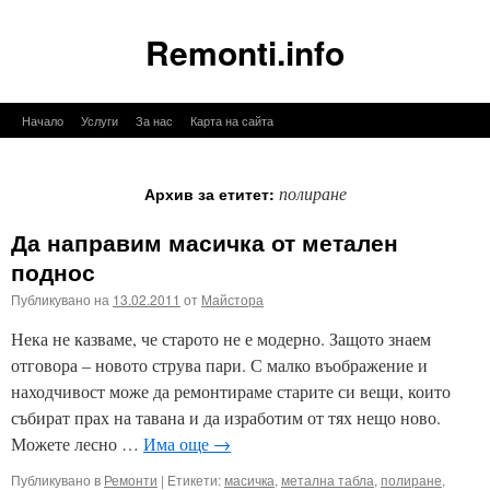
Remonti.info
Към
Начало
Услуги
За нас
Карта на сайта
съдържанието
полиране
Архив за етитет:
Да направим масичка от метален
поднос
Публикувано на
13.02.2011
от
Майстора
Нека не казваме, че старото не е модерно. Защото знаем
отговора – новото струва пари. С малко въображение и
находчивост може да ремонтираме старите си вещи, които
събират прах на тавана и да изработим от тях нещо ново.
Можете лесно …
Има още
→
Публикувано в
Ремонти
|
Етикети:
масичка
,
метална табла
,
полиране
,