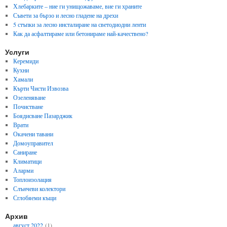
Хлебарките – ние ги унищожаваме, вие ги храните
Съвети за бързо и лесно гладене на дрехи
5 стъпки за лесно инсталиране на светодиодни ленти
Как да асфалтираме или бетонираме най-качествено?
Услуги
Керемиди
Кухни
Хамали
Кърти Чисти Извозва
Озеленяване
Почистване
Боядисване Пазарджик
Врати
Окачени тавани
Домоуправител
Саниране
Климатици
Аларми
Топлоизолация
Слънчеви колектори
Сглобяеми къщи
Архив
август 2022
(1)