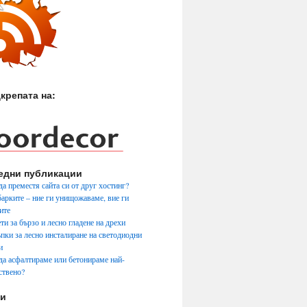
крепата на:
едни публикации
да преместя сайта си от друг хостинг?
арките – ние ги унищожаваме, вие ги
ите
ти за бързо и лесно гладене на дрехи
ъпки за лесно инсталиране на светодиодни
и
да асфалтираме или бетонираме най-
ствено?
ги