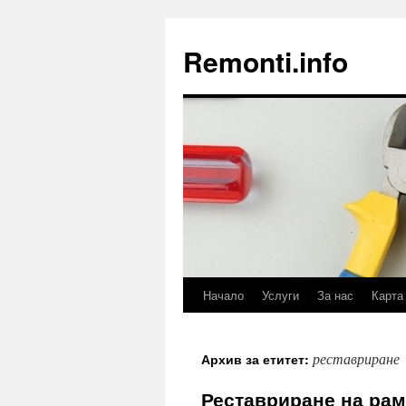
Remonti.info
Начало
Услуги
За нас
Карта
Към
съдържанието
реставриране
Архив за етитет:
Реставриране на рам