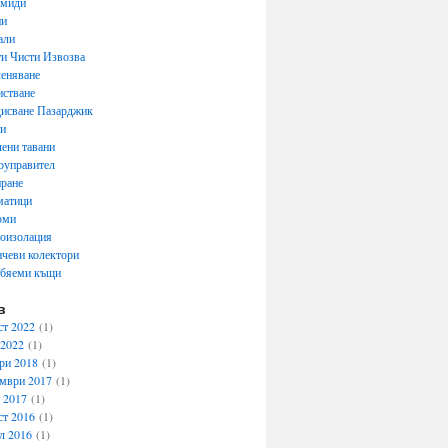
емиди
ни
али
и Чисти Извозва
еняване
стване
исване Пазарджик
ти
ени тавани
оуправител
ране
матици
рми
оизолация
чеви колектори
обяеми къщи
в
ст 2022
(1)
 2022
(1)
ри 2018
(1)
мври 2017
(1)
 2017
(1)
ст 2016
(1)
л 2016
(1)