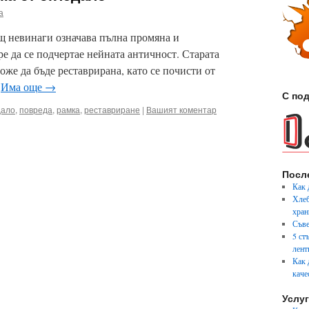
а
щ невинаги означава пълна промяна и
ре да се подчертае нейната античност. Старата
оже да бъде реставрирана, като се почисти от
…
Има още
→
С под
дало
,
повреда
,
рамка
,
реставриране
|
Вашият коментар
Посл
Как 
Хлеб
хран
Съве
5 ст
лент
Как 
каче
Услу