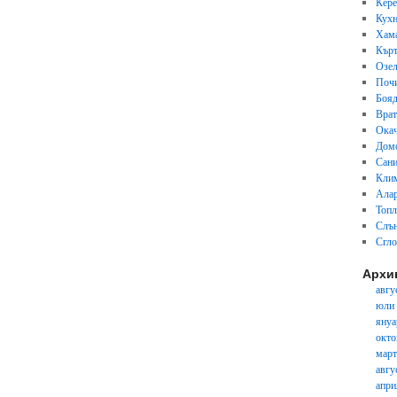
Кер
Кух
Хам
Кърт
Озел
Почи
Бояд
Вра
Окач
Дом
Сани
Кли
Ала
Топл
Слън
Сгл
Архи
авгу
юли
януа
окто
март
авгу
апри