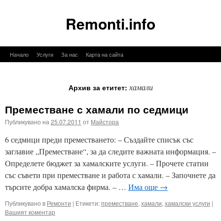
Remonti.info
Към
Начало
Услуги
За нас
Карта на сайта
съдържанието
хамали
Архив за етитет:
Преместване с хамали по седмици
Публикувано на
25.07.2011
от
Майстора
6 седмици преди преместването: – Създайте списък със
заглавие „Преместване“, за да следите важната информация. –
Определете бюджет за хамалските услуги. – Прочете статии
със съвети при преместване и работа с хамали. – Започнете да
търсите добра хамалска фирма. – …
Има още
→
Публикувано в
Ремонти
|
Етикети:
преместване
,
хамали
,
хамалски услуги
|
Вашият коментар