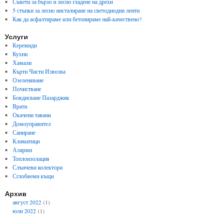
Съвети за бързо и лесно гладене на дрехи
5 стъпки за лесно инсталиране на светодиодни ленти
Как да асфалтираме или бетонираме най-качествено?
Услуги
Керемиди
Кухни
Хамали
Кърти Чисти Извозва
Озеленяване
Почистване
Боядисване Пазарджик
Врати
Окачени тавани
Домоуправител
Саниране
Климатици
Аларми
Топлоизолация
Слънчеви колектори
Сглобяеми къщи
Архив
август 2022
(1)
юли 2022
(1)