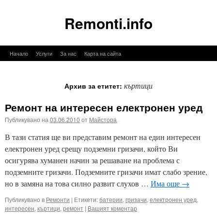
Remonti.info
Към
Начало
Услуги
За нас
Карта на сайта
съдържанието
къртици
Архив за етитет:
Ремонт на интересен електронен уред
Публикувано на
03.06.2010
от
Майстора
В тази статия ще ви представим ремонт на един интересен
електронен уред срещу подземни гризачи, който Ви
осигурява хуманен начин за решаване на проблема с
подземните гризачи. Подземните гризачи имат слабо зрение,
но в замяна на това силно развит слухов …
Има още
→
Публикувано в
Ремонти
|
Етикети:
батерии
,
гризачи
,
електронен уред
,
интересен
,
къртици
,
ремонт
|
Вашият коментар