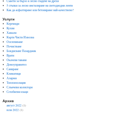
Съвети за бързо и лесно гладене на дрехи
5 стъпки за лесно инсталиране на светодиодни ленти
Как да асфалтираме или бетонираме най-качествено?
Услуги
Керемиди
Кухни
Хамали
Кърти Чисти Извозва
Озеленяване
Почистване
Боядисване Пазарджик
Врати
Окачени тавани
Домоуправител
Саниране
Климатици
Аларми
Топлоизолация
Слънчеви колектори
Сглобяеми къщи
Архив
август 2022
(1)
юли 2022
(1)