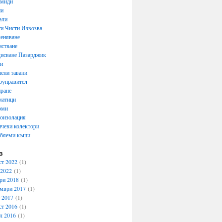
емиди
ни
али
и Чисти Извозва
еняване
стване
исване Пазарджик
ти
ени тавани
оуправител
ране
матици
рми
оизолация
чеви колектори
обяеми къщи
в
ст 2022
(1)
 2022
(1)
ри 2018
(1)
мври 2017
(1)
 2017
(1)
ст 2016
(1)
л 2016
(1)