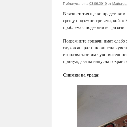
Публикувано на
03.06.2010
от
Майстор
В тази статия ще ви представим
срещу подземни гризачи, който 
проблема с подземните гризачи.
Подземните гризачи имат слабо з
слухов апарат и повишена чувст
използва тази им чувствителност
принуждава да напуснат охраняв
Снимки на уреда: