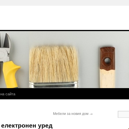
 на сайта
Мебели за новия дом
→
 електронен уред