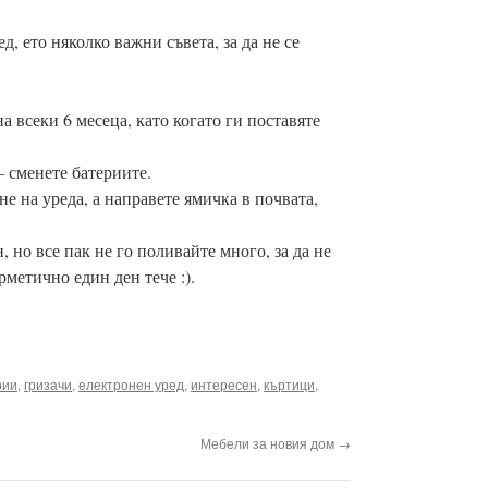
, ето няколко важни съвета, за да не се
а всеки 6 месеца, като когато ги поставяте
– сменете батериите.
не на уреда, а направете ямичка в почвата,
.
, но все пак не го поливайте много, за да не
метично един ден тече :).
рии
,
гризачи
,
електронен уред
,
интересен
,
къртици
,
Мебели за новия дом
→