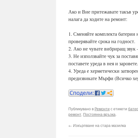
Ако и Вие притежавате такъв уред
налага да ходите на ремонт:
1. Сменяйте комплекта батерии н
проверявайте срока на годност.
2. Ако не чувате вибриращ звук 
3. Не използвайте чук за поставя
поставете уреда в нея и заровете
4. Уреда е херметически затворен
предизвикате Мърфи (Всичко хер
Публикувано в
Ремонти
с етикети
бате
ремонт
.
Постоянна връзка
.
←
Изкърпване на стара мазилка