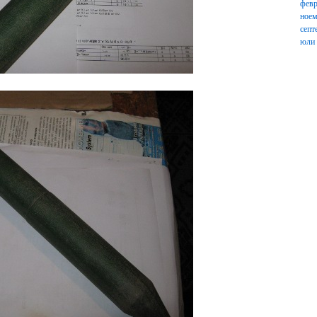
февр
ноем
септ
юли
септ
юли
юни
януа
ноем
септ
юли
юни
апри
януа
деке
окто
авгу
юли
юни
май 
апри
март
февр
януа
деке