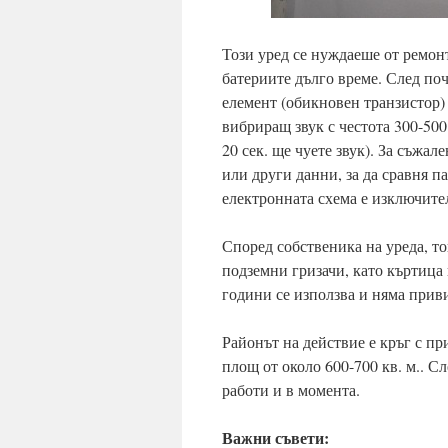
Този уред се нуждаеше от ремон
батериите дълго време. След по
елемент (обикновен транзистор) 
вибриращ звук с честота 300-500
20 сек. ще чуете звук). За съжа
или други данни, за да сравня п
електронната схема е изключител
Според собственика на уреда, т
подземни гризачи, като къртица и
години се използва и няма прив
Районът на действие е кръг с пр
площ от около 600-700 кв. м.. С
работи и в момента.
Важни съвети: