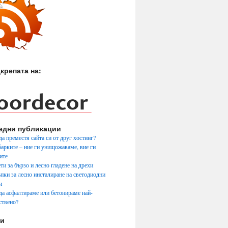
крепата на:
едни публикации
да преместя сайта си от друг хостинг?
арките – ние ги унищожаваме, вие ги
ите
ти за бързо и лесно гладене на дрехи
ъпки за лесно инсталиране на светодиодни
и
да асфалтираме или бетонираме най-
ствено?
ги