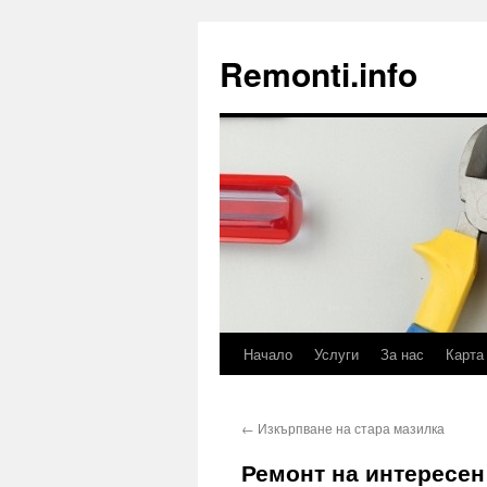
Remonti.info
Начало
Услуги
За нас
Карта
Към
съдържанието
←
Изкърпване на стара мазилка
Ремонт на интересен