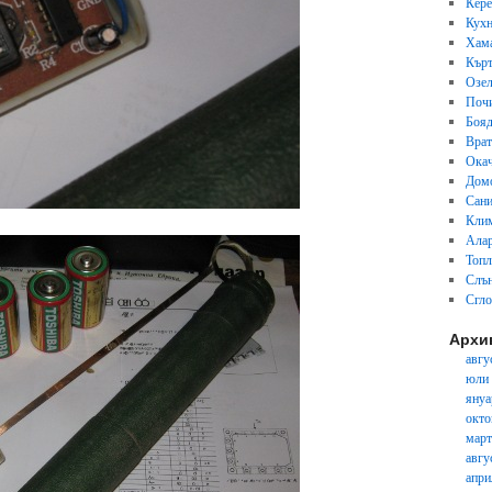
Кер
Кух
Хам
Кърт
Озел
Почи
Бояд
Вра
Окач
Дом
Сани
Кли
Ала
Топл
Слън
Сгл
Архи
авгу
юли
януа
окто
март
авгу
апри