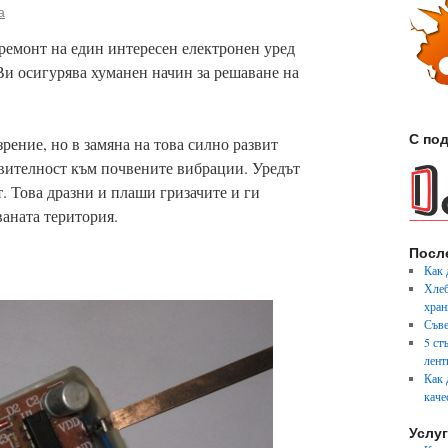
а
 ремонт на един интересен електронен уред
Ви осигурява хуманен начин за решаване на
С под
рение, но в замяна на това силно развит
вителност към почвените вибрации. Уредът
. Това дразни и плаши гризачите и ги
аната територия.
Посл
Как 
Хлеб
хран
Съве
5 ст
лент
Как 
каче
Услу