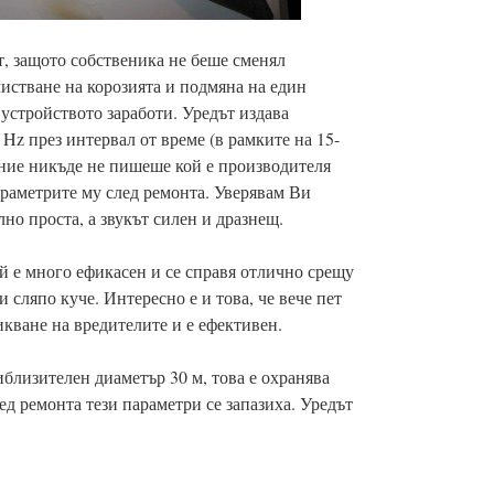
ноем
окто
септ
т, защото собственика не беше сменял
авгу
чистване на корозията и подмяна на един
юли
юни
устройството заработи. Уредът издава
май 
 Hz през интервал от време (в рамките на 15-
апри
ление никъде не пишеше кой е производителя
март
февр
араметрите му след ремонта. Уверявам Ви
януа
но проста, а звукът силен и дразнещ.
деке
ноем
окто
ой е много ефикасен и се справя отлично срещу
септ
 сляпо куче. Интересно е и това, че вече пет
авгу
икване на вредителите и е ефективен.
юли
юни
май 
иблизителен диаметър 30 м, това е охранява
апри
лед ремонта тези параметри се запазиха. Уредът