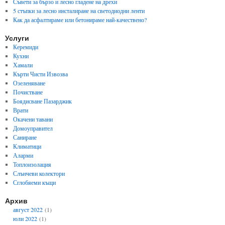
Съвети за бързо и лесно гладене на дрехи
5 стъпки за лесно инсталиране на светодиодни ленти
Как да асфалтираме или бетонираме най-качествено?
Услуги
Керемиди
Кухни
Хамали
Кърти Чисти Извозва
Озеленяване
Почистване
Боядисване Пазарджик
Врати
Окачени тавани
Домоуправител
Саниране
Климатици
Аларми
Топлоизолация
Слънчеви колектори
Сглобяеми къщи
Архив
август 2022
(1)
юли 2022
(1)