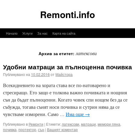
Remonti.info
Към
Начало
Услуги
За нас
Карта на сайта
съдържанието
латексови
Архив за етитет:
Удобни матраци за пълноценна почивка
Публикувано на
10.02.2016
от
Майстора
Всекидневието на хората става все по-натоварено и
стресиращо. Ето защо е толкова важно почивката и нощния
сън да бъдат пълноценни. Когато човек спи нощем без да се
събужда, тогава сънят носи почивка и сутрин няма да се
чувстваме изморени. Само …
Има още
→
Публикувано в
Ремонти
|
Етикети:
латексови
,
матраци
,
мемори пяна
,
почивка
,
протектор
,
сън
|
Вашият коментар