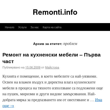
Remonti.info
Към
Начало
Услуги
За нас
Карта на сайта
съдържанието
проблем
Архив за етитет:
Ремонт на кухненски мебели – Първа
част
Публикувано на
15.06.2009
от
Майстора
Кухнята е помещение, в което мебелите са най-уязвими.
Освен на влажен въздух и директна влага кухненските
мебели в процеса на тяхното използване са подложени още
на пушек, миризми и други видове замърсявания. Най-
добрата мярка за предпазването им от овехтяване и …
Има
още
→