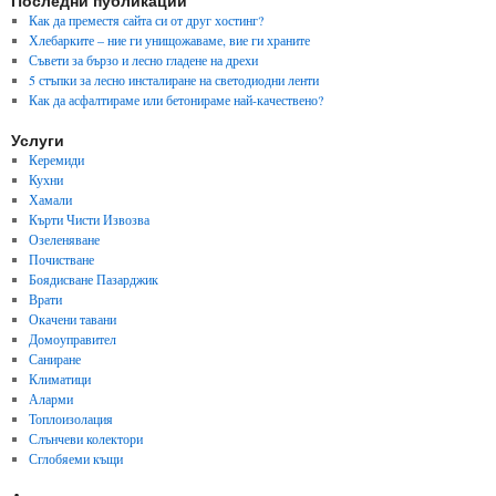
Последни публикации
Как да преместя сайта си от друг хостинг?
Хлебарките – ние ги унищожаваме, вие ги храните
Съвети за бързо и лесно гладене на дрехи
5 стъпки за лесно инсталиране на светодиодни ленти
Как да асфалтираме или бетонираме най-качествено?
Услуги
Керемиди
Кухни
Хамали
Кърти Чисти Извозва
Озеленяване
Почистване
Боядисване Пазарджик
Врати
Окачени тавани
Домоуправител
Саниране
Климатици
Аларми
Топлоизолация
Слънчеви колектори
Сглобяеми къщи