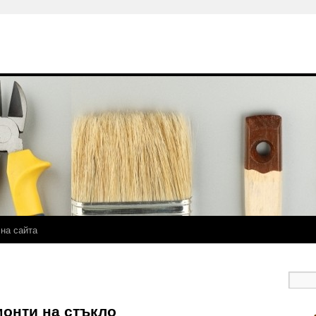
 на сайта
онти на стъкло