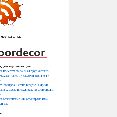
крепата на:
едни публикации
да преместя сайта си от друг хостинг?
арките – ние ги унищожаваме, вие ги
ите
ти за бързо и лесно гладене на дрехи
ъпки за лесно инсталиране на светодиодни
и
да асфалтираме или бетонираме най-
ствено?
ги