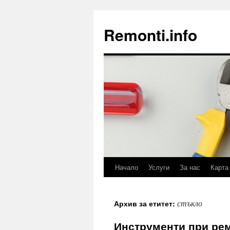
Remonti.info
Начало
Услуги
За нас
Карта
Към
съдържанието
стъкло
Архив за етитет:
Инструменти при рем