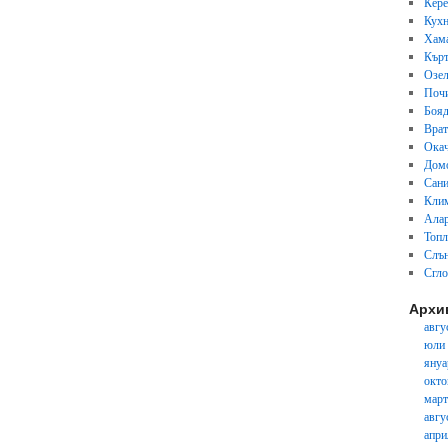
Кер
Кух
Хам
Кърт
Озел
Почи
Бояд
Вра
Окач
Дом
Сани
Кли
Ала
Топл
Слън
Сгл
Архи
авгу
юли
януа
окто
март
авгу
апри