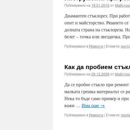
Публикувано на
19.01.2010
от
Майстор
Диамантен стъклорез. При работ
опит и майсторство. Рязането се
долната страна на стъклореза. Н
белег – точка или звездичка. П
Публикувано в
Ремонти
|
Етикети:
инст
Как да пробием стък
Публикувано на
29.12.2009
от
Майстор
Да се пробие стъкло при ремонт 
малката грешка материалът се ра
Нека то бъде само пример и при
важи …
Има още
→
Публикувано в
Ремонти
|
Етикети:
проб