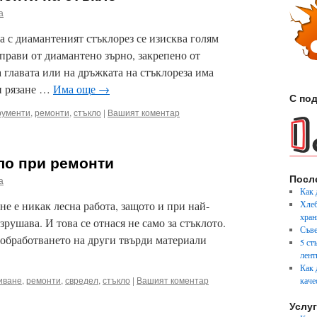
а
а с диамантеният стъклорез се изисква голям
 прави от диамантено зърно, закрепено от
а главата или на дръжката на стъклореза има
ри рязане …
Има още
→
С под
рументи
,
ремонти
,
стъкло
|
Вашият коментар
ло при ремонти
Посл
а
Как 
не е никак лесна работа, защото и при най-
Хлеб
хран
зрушава. И това се отнася не само за стъклото.
Съве
 обработването на други твърди материали
5 ст
лент
Как 
иване
,
ремонти
,
свредел
,
стъкло
|
Вашият коментар
каче
Услу