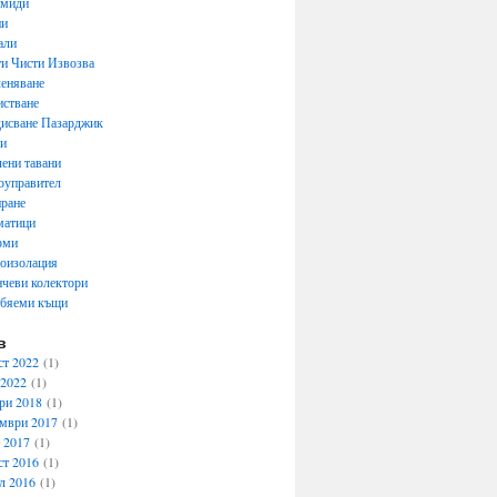
емиди
ни
али
и Чисти Извозва
еняване
стване
исване Пазарджик
ти
ени тавани
оуправител
ране
матици
рми
оизолация
чеви колектори
обяеми къщи
в
ст 2022
(1)
 2022
(1)
ри 2018
(1)
мври 2017
(1)
 2017
(1)
ст 2016
(1)
л 2016
(1)