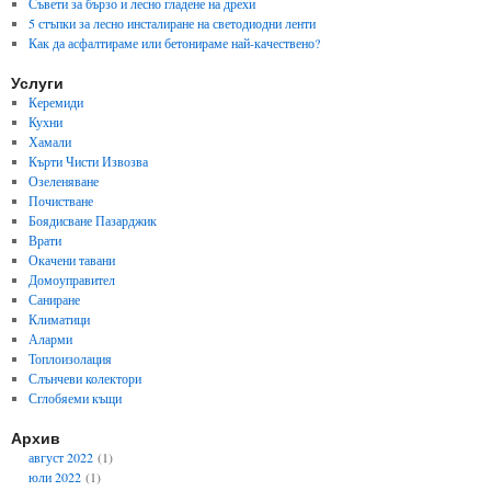
Съвети за бързо и лесно гладене на дрехи
5 стъпки за лесно инсталиране на светодиодни ленти
Как да асфалтираме или бетонираме най-качествено?
Услуги
Керемиди
Кухни
Хамали
Кърти Чисти Извозва
Озеленяване
Почистване
Боядисване Пазарджик
Врати
Окачени тавани
Домоуправител
Саниране
Климатици
Аларми
Топлоизолация
Слънчеви колектори
Сглобяеми къщи
Архив
август 2022
(1)
юли 2022
(1)