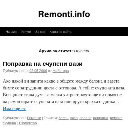
Remonti.info
Към
Начало
Услуги
За нас
Карта на сайта
съдържанието
счупена
Архив за етитет:
Поправка на счупени вази
Публикувано на
08.05.2009
от
Майстора
Ако някой ви запита какво е общото между балона и вазата,
бихте се затруднили доста с отговора. А той е: счупената ваза.
Всъщност става дума за малка хитрост, която ще ви помогне
да ремонтирате счупената ваза или друга крехка съдинка …
Има още
→
Публикувано в
Ремонти
|
Етикети:
балон
,
ваза
,
лепило
,
поправка
,
ремонт
,
счупена
|
1 коментар