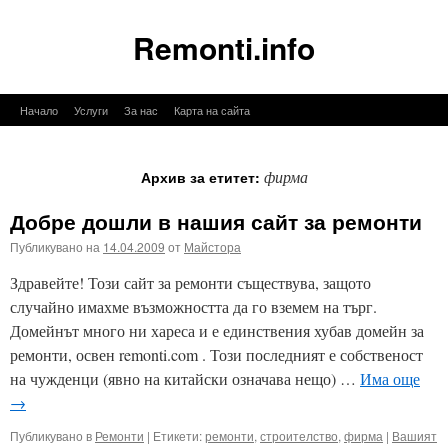
Remonti.info
Към
Начало
Услуги
За нас
Карта на сайта
съдържанието
фирма
Архив за етитет:
Добре дошли в нашия сайт за ремонти
Публикувано на
14.04.2009
от
Майстора
Здравейте! Този сайт за ремонти съществува, защото
случайно имахме възможността да го вземем на търг.
Домейнът много ни хареса и е единствения хубав домейн за
ремонти, освен remonti.com . Този последният е собственост
на чужденци (явно на китайски означава нещо) …
Има още
→
Публикувано в
Ремонти
|
Етикети:
ремонти
,
строителство
,
фирма
|
Вашият