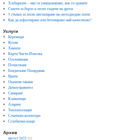
Хлебарките – ние ги унищожаваме, вие ги храните
Съвети за бързо и лесно гладене на дрехи
5 стъпки за лесно инсталиране на светодиодни ленти
Как да асфалтираме или бетонираме най-качествено?
Услуги
Керемиди
Кухни
Хамали
Кърти Чисти Извозва
Озеленяване
Почистване
Боядисване Пазарджик
Врати
Окачени тавани
Домоуправител
Саниране
Климатици
Аларми
Топлоизолация
Слънчеви колектори
Сглобяеми къщи
Архив
август 2022
(1)