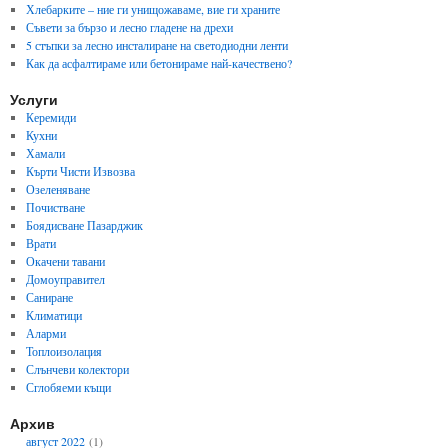
Хлебарките – ние ги унищожаваме, вие ги храните
Съвети за бързо и лесно гладене на дрехи
5 стъпки за лесно инсталиране на светодиодни ленти
Как да асфалтираме или бетонираме най-качествено?
Услуги
Керемиди
Кухни
Хамали
Кърти Чисти Извозва
Озеленяване
Почистване
Боядисване Пазарджик
Врати
Окачени тавани
Домоуправител
Саниране
Климатици
Аларми
Топлоизолация
Слънчеви колектори
Сглобяеми къщи
Архив
август 2022
(1)