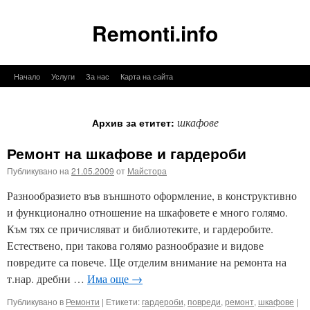
Remonti.info
Към
Начало
Услуги
За нас
Карта на сайта
съдържанието
шкафове
Архив за етитет:
Ремонт на шкафове и гардероби
Публикувано на
21.05.2009
от
Майстора
Разнообразието във външното оформление, в конструктивно
и функционално отношение на шкафовете е много голямо.
Към тях се причисляват и библиотеките, и гардеробите.
Естествено, при такова голямо разнообразие и видове
повредите са повече. Ще отделим внимание на ремонта на
т.нар. дребни …
Има още
→
Публикувано в
Ремонти
|
Етикети:
гардероби
,
повреди
,
ремонт
,
шкафове
|