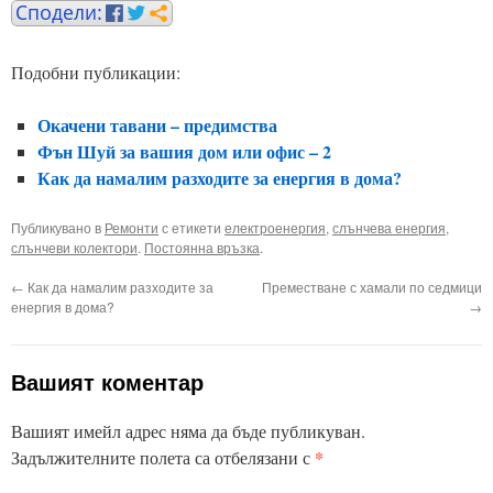
Подобни публикации:
Окачени тавани – предимства
Фън Шуй за вашия дом или офис – 2
Как да намалим разходите за енергия в дома?
Публикувано в
Ремонти
с етикети
електроенергия
,
слънчева енергия
,
слънчеви колектори
.
Постоянна връзка
.
←
Как да намалим разходите за
Преместване с хамали по седмици
енергия в дома?
→
Вашият коментар
Вашият имейл адрес няма да бъде публикуван.
*
Задължителните полета са отбелязани с