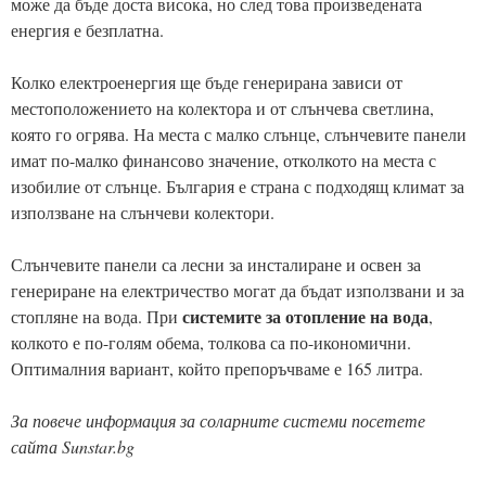
може да бъде доста висока, но след това произведената
енергия е безплатна.
Колко електроенергия ще бъде генерирана зависи от
местоположението на колектора и от слънчева светлина,
която го огрява. На места с малко слънце, слънчевите панели
имат по-малко финансово значение, отколкото на места с
изобилие от слънце. България е страна с подходящ климат за
използване на слънчеви колектори.
Слънчевите панели са лесни за инсталиране и освен за
генериране на електричество могат да бъдат използвани и за
системите за отопление на вода
стопляне на вода. При
,
колкото е по-голям обема, толкова са по-икономични.
Оптималния вариант, който препоръчваме е 165 литра.
За повече информация за соларните системи посетете
сайта Sunstar.bg