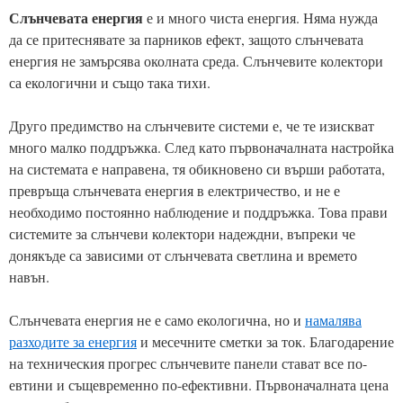
Слънчевата енергия
е и много чиста енергия. Няма нужда
да се притеснявате за парников ефект, защото слънчевата
енергия не замърсява околната среда. Слънчевите колектори
са екологични и също така тихи.
Друго предимство на слънчевите системи е, че те изискват
много малко поддръжка. След като първоначалната настройка
на системата е направена, тя обикновено си върши работата,
превръща слънчевата енергия в електричество, и не е
необходимо постоянно наблюдение и поддръжка. Това прави
системите за слънчеви колектори надеждни, въпреки че
донякъде са зависими от слънчевата светлина и времето
навън.
Слънчевата енергия не е само екологична, но и
намалява
разходите за енергия
и месечните сметки за ток. Благодарение
на техническия прогрес слънчевите панели стават все по-
евтини и същевременно по-ефективни. Първоначалната цена