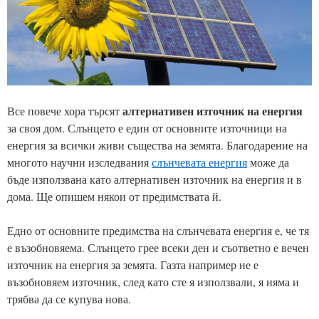
алтернативен източник на енергия
Все повече хора търсят
за своя дом. Слънцето е един от основните източници на
енергия за всички живи същества на земята. Благодарение на
многото научни изследвания
слънчевата енергия
може да
бъде използвана като алтернативен източник на енергия и в
дома. Ще опишем някои от предимствата й.
Едно от основните предимства на слънчевата енергия е, че тя
е възобновяема. Слънцето грее всеки ден и съответно е вечен
източник на енергия за земята. Газта например не е
възобновяем източник, след като сте я използвали, я няма и
трябва да се купува нова.