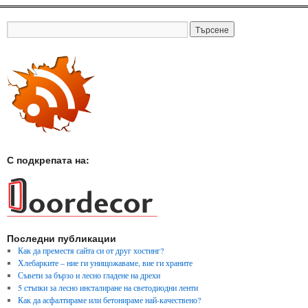
С подкрепата на:
Последни публикации
Как да преместя сайта си от друг хостинг?
Хлебарките – ние ги унищожаваме, вие ги храните
Съвети за бързо и лесно гладене на дрехи
5 стъпки за лесно инсталиране на светодиодни ленти
Как да асфалтираме или бетонираме най-качествено?