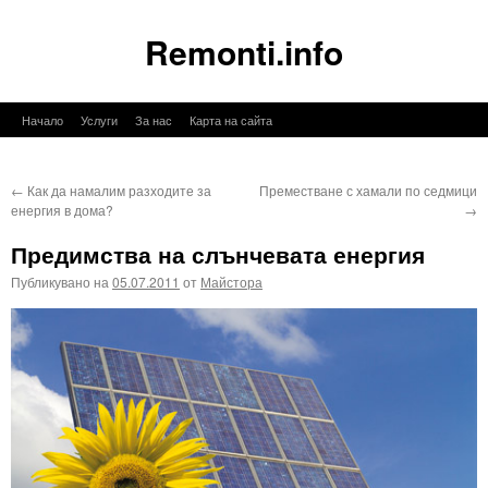
Remonti.info
Към
Начало
Услуги
За нас
Карта на сайта
съдържанието
←
Как да намалим разходите за
Преместване с хамали по седмици
енергия в дома?
→
Предимства на слънчевата енергия
Публикувано на
05.07.2011
от
Майстора