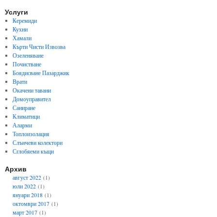
Услуги
Керемиди
Кухни
Хамали
Кърти Чисти Извозва
Озеленяване
Почистване
Боядисване Пазарджик
Врати
Окачени тавани
Домоуправител
Саниране
Климатици
Аларми
Топлоизолация
Слънчеви колектори
Сглобяеми къщи
Архив
август 2022
(1)
юли 2022
(1)
януари 2018
(1)
октомври 2017
(1)
март 2017
(1)