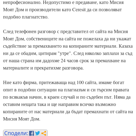
непрофесионално. Недопустимо е предаване, като Мисия
Моят Дом и производители като Ceresit да си позволяват
подобно плагиатство.
След телефонен разговор с представител от сайта на Мисия
Моят Дом, собствениците на сайта не пожелаха да ни укажат
съдействие за премахването на копираните материали. Казаха
ни да се обадим, цитирам "утре". След няколко заплахи за съд
от наша страна им дадохме 24 часов срок за премахване на
материалите и прекратихме разговора.
Ние като фирма, притежаваща над 100 сайта, имаме богат
опит в подобни ситуации на плагиазъм и си търсим правата
по всякакъв начин, в краен случай и по съдебен път. Няма да
оставим нещата така и ще направим всичко възможно
копираните от нас материали да бъдат премахнати от сайта на
Мисия Моят Дом.