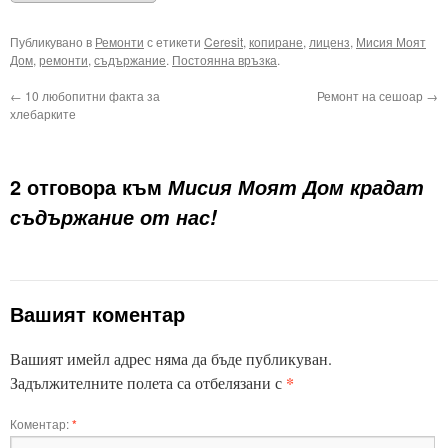
Публикувано в
Ремонти
с етикети
Ceresit
,
копиране
,
лиценз
,
Мисия Моят
Дом
,
ремонти
,
съдържание
.
Постоянна връзка
.
←
10 любопитни факта за
Ремонт на сешоар
→
хлебарките
2 отговора към
Мисия Моят Дом крадат
съдържание от нас!
Вашият коментар
Вашият имейл адрес няма да бъде публикуван.
*
Задължителните полета са отбелязани с
Коментар:
*