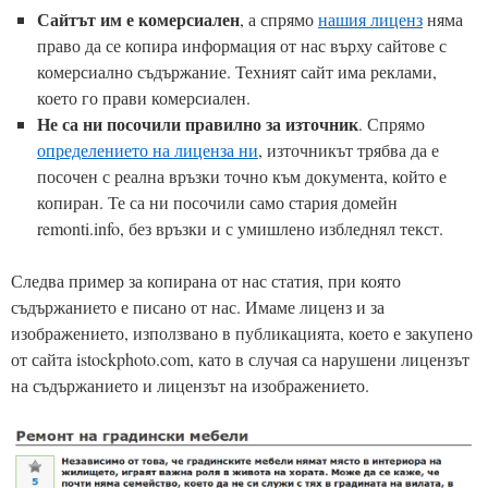
Сайтът им е комерсиален
, а спрямо
нашия лиценз
няма
право да се копира информация от нас върху сайтове с
комерсиално съдържание. Техният сайт има реклами,
което го прави комерсиален.
Не са ни посочили правилно за източник
. Спрямо
определението на лиценза ни
, източникът трябва да е
посочен с реална връзки точно към документа, който е
копиран. Те са ни посочили само стария домейн
remonti.info, без връзки и с умишлено избледнял текст.
Следва пример за копирана от нас статия, при която
съдържанието е писано от нас. Имаме лиценз и за
изображението, използвано в публикацията, което е закупено
от сайта istockphoto.com, като в случая са нарушени лицензът
на съдържанието и лицензът на изображението.