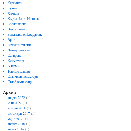
Керемиди
Кухни
Хамали
Кърти Чисти Извозва
Озеленяване
Почистване
Боядисване Пазарджик
Врати
Окачени тавани
Домоуправител
Саниране
Климатици
Аларми
Топлоизолация
Слънчеви колектори
Сглобяеми къщи
Архив
август 2022
(1)
юли 2022
(1)
януари 2018
(1)
октомври 2017
(1)
март 2017
(1)
август 2016
(1)
април 2016
(1)