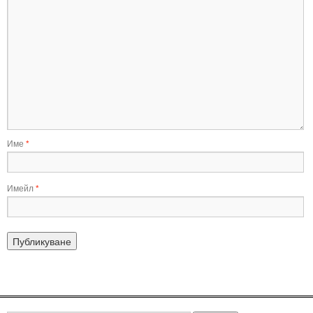
Име
*
Имейл
*