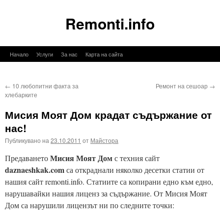
Remonti.info
Към
Начало
Услуги
За нас
Карта на сайта
съдържанието
←
10 любопитни факта за
Ремонт на сешоар
→
хлебарките
Мисия Моят Дом крадат съдържание от
нас!
Публикувано на
23.10.2011
от
Майстора
Мисия Моят Дом
Предаването
с техния сайт
daznaeshkak.com
са откраднали няколко десетки статии от
нашия сайт remonti.info. Статиите са копирани едно към едно,
нарушавайки нашия лиценз за съдържание. От Мисия Моят
Дом са нарушили лицензът ни по следните точки: