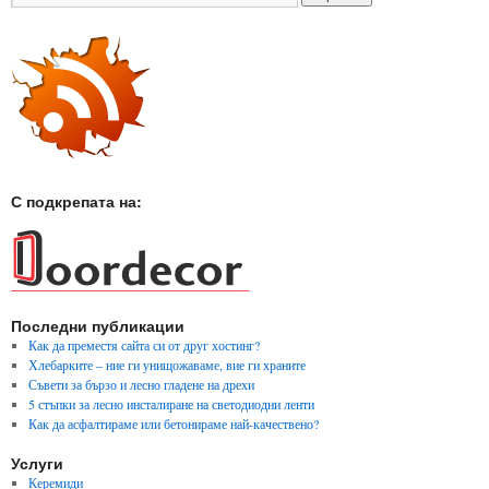
С подкрепата на:
Последни публикации
Как да преместя сайта си от друг хостинг?
Хлебарките – ние ги унищожаваме, вие ги храните
Съвети за бързо и лесно гладене на дрехи
5 стъпки за лесно инсталиране на светодиодни ленти
Как да асфалтираме или бетонираме най-качествено?
Услуги
Керемиди