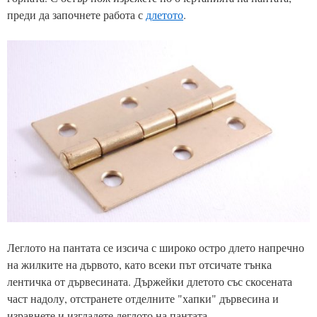
преди да започнете работа с
длетото
.
Леглото на пантата се изсича с широко остро длето напречно
на жилките на дървото, като всеки път отсичате тънка
лентичка от дървесината. Държейки длетото със скосената
част надолу, отстранете отделните "хапки" дървесина и
изравнете и изгладете леглото на пантата.