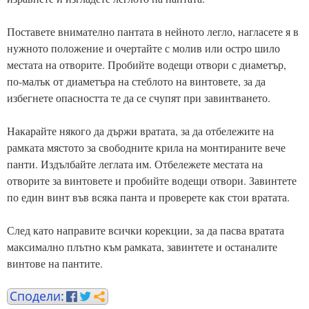
Поставете внимателно пантата в нейното легло, нагласете я в
нужното положение и очертайте с молив или остро шило
местата на отворите. Пробийте водещи отвори с диаметър,
по-малък от диаметъра на стеблото на винтовете, за да
избегнете опасността те да се счупят при завинтването.
Накарайте някого да държи вратата, за да отбележите на
рамката мястото за свободните крила на монтираните вече
панти. Издълбайте леглата им. Отбележете местата на
отворите за винтовете и пробийте водещи отвори. Завинтете
по един винт във всяка панта и проверете как стои вратата.
След като направите всички корекции, за да пасва вратата
максимално плътно към рамката, завинтете и останалите
винтове на пантите.