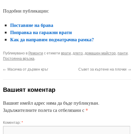
Подобни публикации:
Поставяне на брава
Поправка на гаражни врати
Как да направим подматрачна рамка?
Публикувано в
Ремонти
с етикети
врати
,
длето
,
домашен майстор
,
панти
.
Постоянна връзка
.
←
Масичка от дървен кръг
Съвет за къртене на плочки
→
Вашият коментар
Вашият имейл адрес няма да бъде публикуван.
*
Задължителните полета са отбелязани с
Коментар:
*