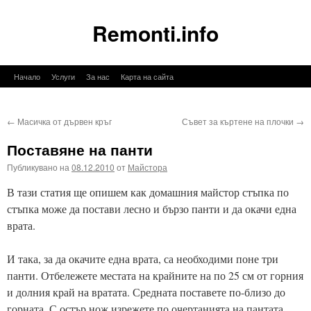
Remonti.info
Към
Начало
Услуги
За нас
Карта на сайта
съдържанието
←
Масичка от дървен кръг
Съвет за къртене на плочки
→
Поставяне на панти
Публикувано на
08.12.2010
от
Майстора
В тази статия ще опишем как домашния майстор стъпка по
стъпка може да постави лесно и бързо панти и да окачи една
врата.
И така, за да окачите една врата, са необходими поне три
панти. Отбележете местата на крайните на по 25 см от горния
и долния край на вратата. Средната поставете по-близо до
горната. С остър нож изрежете по очертанията на пантата,