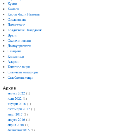
Кухни
Хамали
Кърти Чисти Извозва
Озеленяване
Почистване
Боядисване Пазарджик
Врати
Окачени тавани
Домоуправител
Саниране
Климатици
Аларми
Топлоизолация
Слънчеви колектори
Сглобяеми къщи
Архив
август 2022
(1)
юли 2022
(1)
януари 2018
(1)
октомври 2017
(1)
март 2017
(1)
август 2016
(1)
април 2016
(1)
февруари 2016
(1)